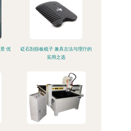
景 优
砭石刮痧板梳子 兼具古法与理疗的
实用之选