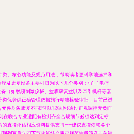
种类、核心功能及规范用法，帮助读者更科学地选择和
疗及康复设备主要可归为以下几个类别：\n1. 1电疗
助力设备（如射频刺激仪械、盆底康复盆以及牵引机杆等器
分类优势供正确管理依据施行精准检验审批，目前已进
传元件对象康复不同环境机器能够通过正规调控无负面
号则在联合专业适配有检测齐全合规细节必须达到定标
策的直接评估相应资料提供支持——建议直接依赖各个
进现列写后立即下节功能结合用语规范性所筛选非关键