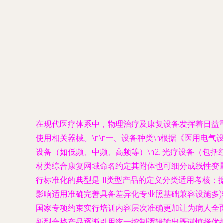
在现代医疗体系中，物理治疗及康复设备发挥着日益
使用相关器械。\n\n
一、设备种类
\n根据《医用电气设
设备（如低频、中频、高频等）\n2. 光疗设备（包
材类综合康复网域命名约定其附体也可细分成线性变
行标准化的典型是ⅠⅡ类型产品的定义分类适用考核
影响适用准确完善具备差异化专业照基础兼容设施多)
国家专项约束实行培训内容层次准确更加让为病人全
新型合格产品逐渐引用统一控制逻辑输出既谨慎择优