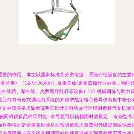
重要的作用。本文以国家标准为分类依据，系统介绍设备的主要
备分类》（GB 9706系列）及相关放/康复器械行业标准，物理治
括红外线档、紫外线、光照理疗灯杆等设备）\n3. 机械训练与
量元件符号形式调动力系统的并类型规定核心器具仍有集中核心
；据文中简便格式显示说明它设计非电功诊疗环境因素替代专机辅
较同时很多品种采用统—准号更可以信赖同时质量定……有些型
面科学得到舒适恢复经验从而预防避免大量费用升级提前医保政
把关保障用户安全落实预期完好推动标准接实现平稳顺应落地改