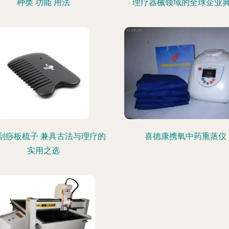
种类 功能 用法
理疗器械领域的全球企业
刮痧板梳子 兼具古法与理疗的
喜德康携氧中药熏蒸仪
实用之选